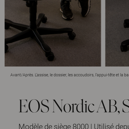
Avant/Après. L’assise, le dossier, les accoudoirs, l’appui-tête et la 
EOS Nordic AB, 
Modèle de siège 8000 | Utilisé dep