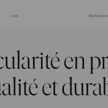
Care
Réalisations
cularité en p
alité et durab