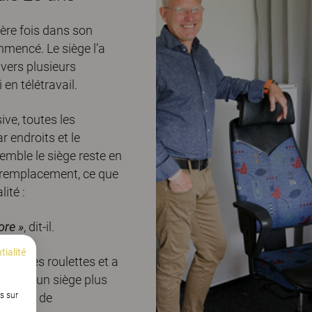
ère fois dans son
mmencé. Le siège l’a
vers plusieurs
en télétravail.
ve, toutes les
r endroits et le
mble le siège reste en
de remplacement, ce que
ité :
ore »
, dit-il.
tialité
uvelles roulettes et a
at est un siège plus
s sur
pendant de