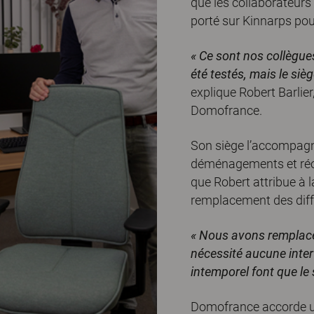
que les collaborateurs 
porté sur Kinnarps pour
« Ce sont nos collègue
été testés, mais le siè
explique Robert Barlie
Domofrance.
Son siège l’accompagne
déménagements et réorg
que Robert attribue à la
remplacement des diff
«
Nous avons remplacé 
nécessité aucune interv
intemporel font que le
Domofrance accorde un