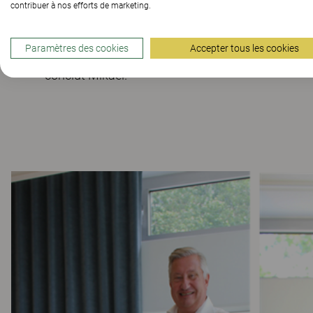
nombreuses années encore.
contribuer à nos efforts de marketing.
« Continuer à utiliser des produits déjà fabriqués 
Paramètres des cookies
Accepter tous les cookies
durable qui soit. Ce siège a certainement dépassé 
conclut Mikael.