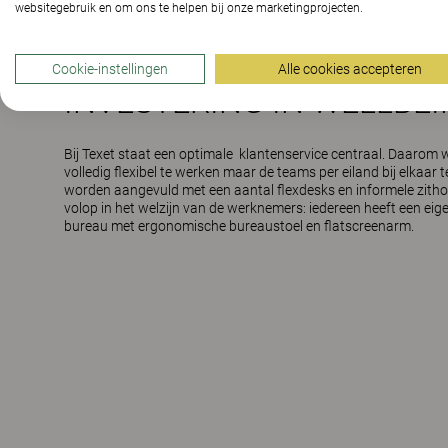
websitegebruik en om ons te helpen bij onze marketingprojecten.
Cookie-instellingen
Alle cookies accepteren
INVESTERING IN WELLBE
Bij Texet staat een optimale klantenservice centraal. Daarom
volledig flexibel te werken maar de teams per eiland bij elkaar 
worden aangevuld met een aantal flexdesks en informele zitho
volop in het welzijn van de werknemers: iedereen heeft een eige
bureau met ergonomische bureaustoel en flatscreenarm.