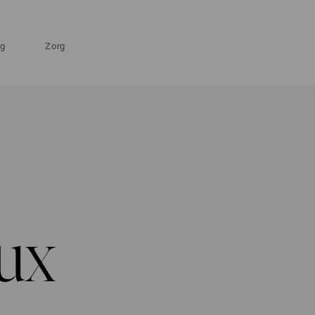
ng
Zorg
lux