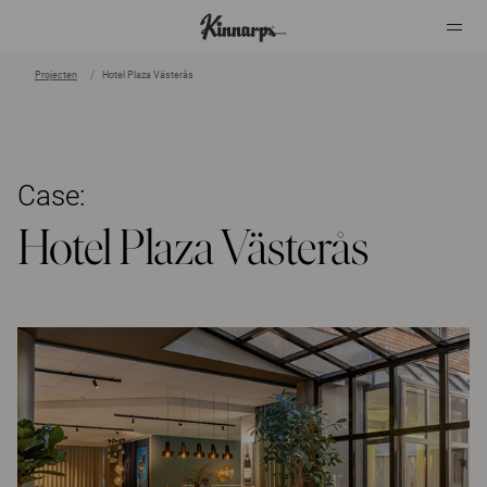
Projecten
Hotel Plaza Västerås
?
?
Case:
Hotel Plaza Västerås