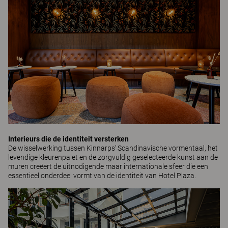
Interieurs die de identiteit versterken
De wisselwerking tussen Kinnarps’ Scandinavische vormentaal, het
levendige kleurenpalet en de zorgvuldig geselecteerde kunst aan de
muren creëert de uitnodigende maar internationale sfeer die een
essentieel onderdeel vormt van de identiteit van Hotel Plaza.