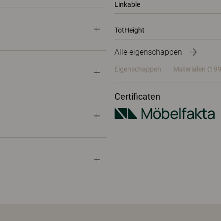
Linkable
TotHeight
Alle eigenschappen
Eigenschappen
Materialen
(199
Certificaten