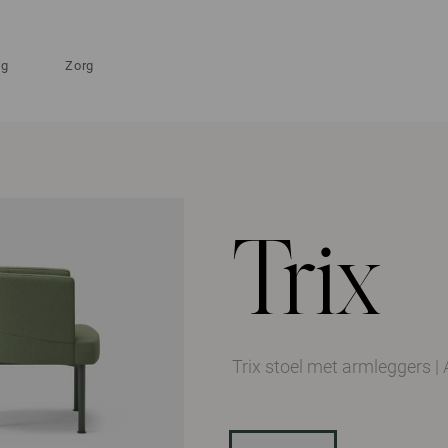
ng
Zorg
Trix
Trix stoel met armleggers
|