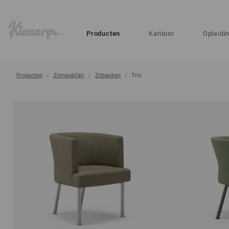
?
?
Producten
Kantoor
Opleidi
Producten
Zitmeubilair
Zitbanken
Trix