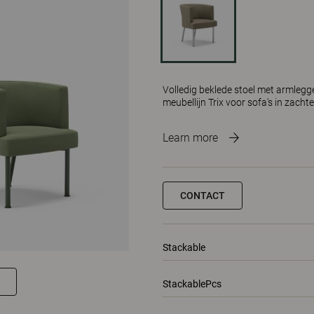
Volledig beklede stoel met armlegg
meubellijn Trix voor sofa's in zacht
Learn more
CONTACT
Stackable
StackablePcs