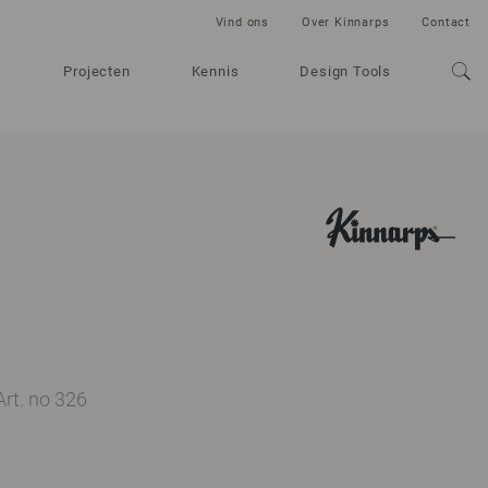
Vind ons
Over Kinnarps
Contact
Projecten
Kennis
Design Tools
Art. no 326