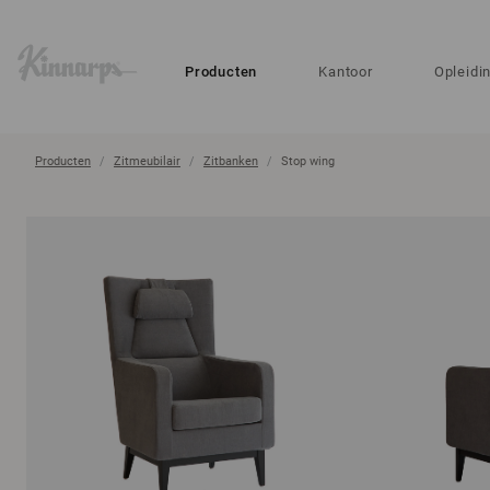
?
?
Producten
Kantoor
Opleidi
Producten
Zitmeubilair
Zitbanken
Stop wing