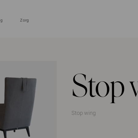
ng
Zorg
Stop 
Stop wing