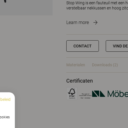
Stop Wing is een fauteuil met een
verstelbaar nekkussen en hoog zitc
Learn more
CONTACT
VIND D
Materialen
Downloads (2)
Certificaten
beleid
cookies