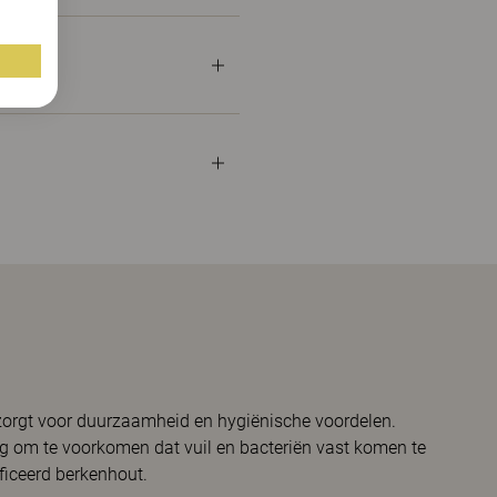
zorgt voor duurzaamheid en hygiënische voordelen.
ng om te voorkomen dat vuil en bacteriën vast komen te
ficeerd berkenhout.