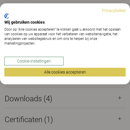
Privacybeleid
Certificaten
Wij gebruiken cookies
Door op “Alle cookies accepteren” te klikken gaat u akkoord met het opslaan
van cookies op uw apparaat voor het verbeteren van websitenavigatie, het
NEPD-5506-4803-EN
analyseren van websitegebruik en om ons te helpen bij onze
marketingprojecten.
Eigenschappen
Cookie-instellingen
Alle cookies accepteren
Materialen
(195)
Downloads (
4
)
Certificaten (
1
)