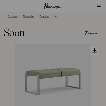
Producten
Zitmeubilair
Zitbanken
Soon
?
?
Soon