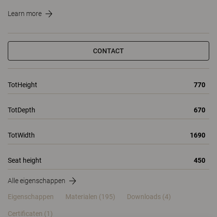
Learn more
CONTACT
TotHeight
770
TotDepth
670
TotWidth
1690
Seat height
450
Alle eigenschappen
Eigenschappen
Materialen
(195)
Downloads (4)
Certificaten (
1
)