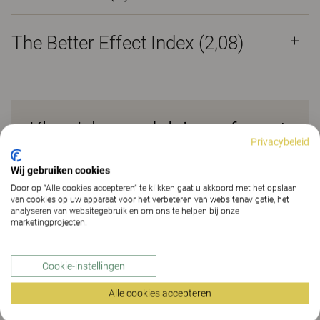
The Better Effect Index (2,08)
Klassieke modulaire sofa met
Privacybeleid
afneembare bekleding
Wij gebruiken cookies
SCANDINAVIA, een uiterst comfortabele modulaire
Door op “Alle cookies accepteren” te klikken gaat u akkoord met het opslaan
van cookies op uw apparaat voor het verbeteren van websitenavigatie, het
sofa, heeft een ingetogen Scandinavisch design met
analyseren van websitegebruik en om ons te helpen bij onze
veel aandacht voor detail. Het tijdloze design raakt
marketingprojecten.
nooit uit de mode – maar misschien wil u de stof
ooit wel vervangen. Hij heeft daarom een
Cookie-instellingen
afneembare bekleding, zelfs op het frame, waardoor
hij eenvoudig en kosteneffectief kan worden
Alle cookies accepteren
opgefrist. Het regelmatig draaien van de zitkussens