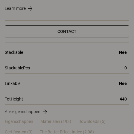
Learn more
CONTACT
Stackable
Nee
StackablePcs
0
Linkable
Nee
TotHeight
440
Alle eigenschappen
Eigenschappen
Materialen
(193)
Downloads (5)
Certificaten (
3
)
The Better Effect Index (2,08)