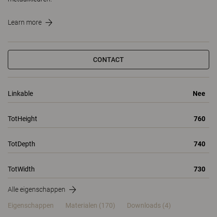
Learn more
CONTACT
Linkable
Nee
TotHeight
760
TotDepth
740
TotWidth
730
Alle eigenschappen
Eigenschappen
Materialen
(170)
Downloads (4)