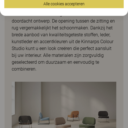
geïntegreerde delen: de zitting, de rugleuning en
Alle cookies accepteren
gebogen stalen buizen die zowel de poten als het
zitframe vormen. Dit zorgt voor een strak en
doordacht ontwerp. De opening tussen de zitting en
rug vergemakkelijkt het schoonmaken. Dankzij het
brede aanbod van kwaliteitsgeteste stoffen, leder,
kunstleder en accentkleuren uit de Kinnarps Colour
Studio kunt u een look creëren die perfect aansluit
bij uw interieur. Alle materialen zijn zorgvuldig
geselecteerd om duurzaam en eenvoudig te
combineren.