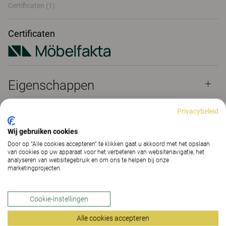
Certificaten (
1
)
Certificaten
Eigenschappen
Privacybeleid
Materialen
(160)
Wij gebruiken cookies
Door op “Alle cookies accepteren” te klikken gaat u akkoord met het opslaan
van cookies op uw apparaat voor het verbeteren van websitenavigatie, het
Downloads (
4
)
analyseren van websitegebruik en om ons te helpen bij onze
marketingprojecten.
Certificaten (
1
)
Cookie-instellingen
Alle cookies accepteren