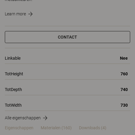
Learn more
CONTACT
Linkable
Nee
TotHeight
760
TotDepth
740
TotWidth
730
Alle eigenschappen
Eigenschappen
Materialen
(160)
Downloads (4)