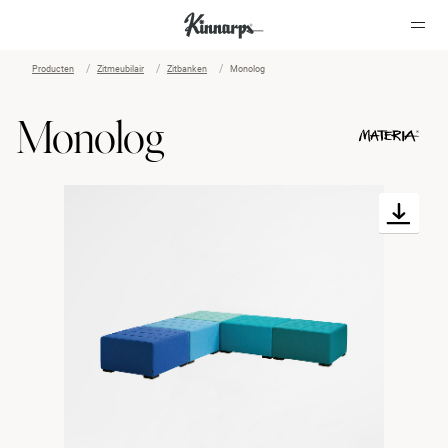
Producten
Zitmeubilair
Zitbanken
Monolog
?
?
Monolog