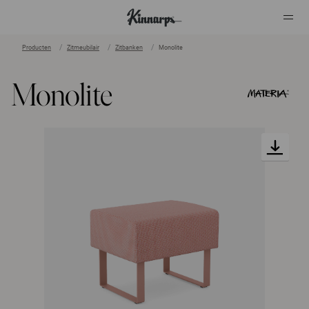
Producten
Zitmeubilair
Zitbanken
Monolite
?
?
Monolite