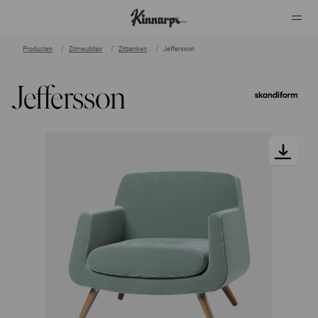
Producten
Zitmeubilair
Zitbanken
Jeffersson
?
?
Jeffersson