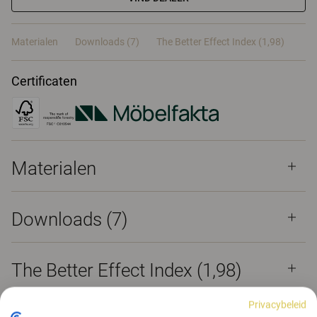
Materialen
Downloads (7)
The Better Effect Index (1,98)
Certificaten
Materialen
Downloads (
7
)
The Better Effect Index (1,98)
Projecten
Privacybeleid