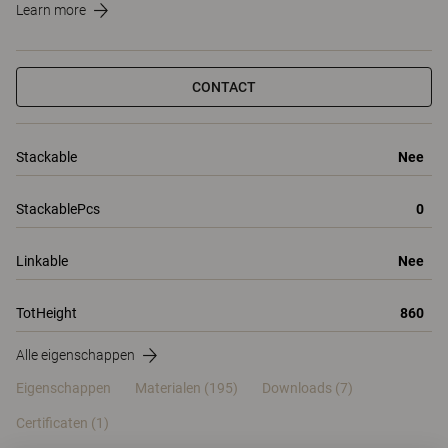
Learn more
CONTACT
Stackable
Nee
StackablePcs
0
Linkable
Nee
TotHeight
860
Alle eigenschappen
Eigenschappen
Materialen
(195)
Downloads (7)
Certificaten (
1
)