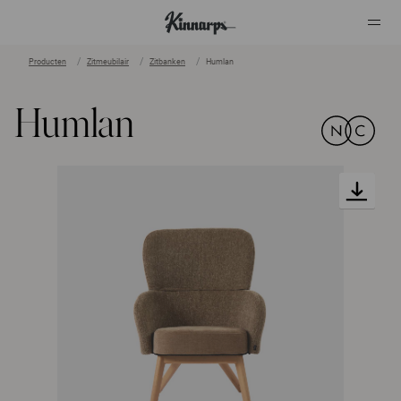
Producten
Zitmeubilair
Zitbanken
Humlan
?
?
Humlan