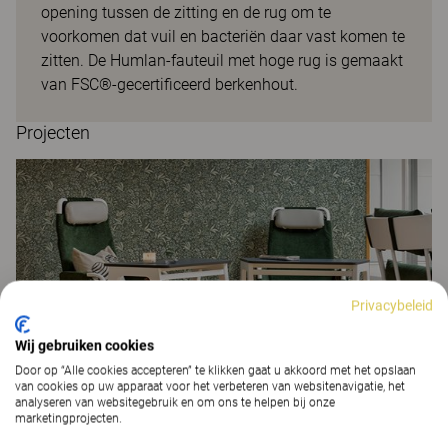
opening tussen de zitting en de rug om te
voorkomen dat vuil en bacteriën daar vast komen te
zitten. De Humlan-fauteuil met hoge rug is gemaakt
van FSC®-gecertificeerd berkenhout.
Projecten
Privacybeleid
Wij gebruiken cookies
Door op “Alle cookies accepteren” te klikken gaat u akkoord met het opslaan
van cookies op uw apparaat voor het verbeteren van websitenavigatie, het
analyseren van websitegebruik en om ons te helpen bij onze
Verzorgingstehuis Ranagård
marketingprojecten.
ZORGCENTRA