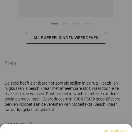
ALLE AFBEELDINGEN WEERGEVEN
Freja
De stoel heeft zichtbare horizontale spijlen in de rug. Het zit- en
rugkussen is beschikbaar met afneembare stof, waardoor je ze
makkelijk kan wassen. Past perfect in wachtruimtes en andere
sociale omgevingen. Geproduceerd in 100% FSC® gecertificeerd
berk en voldoet aan de vereisten van Möbelfakta. Beschikbaar
natuurlijk gelakt of gebeitst.
Learn more
Privacybeleid