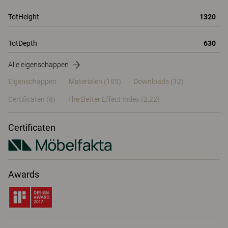
TotHeight
1320
TotDepth
630
Alle eigenschappen
Eigenschappen
Materialen
(185)
Downloads (12)
Certificaten (
8
)
The Better Effect Index (2,22)
Certificaten
Awards