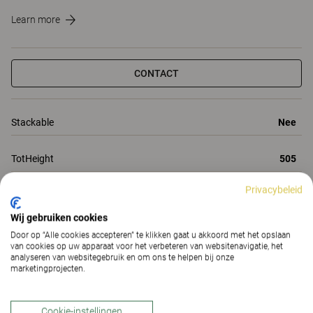
Learn more
CONTACT
Stackable
Nee
TotHeight
505
Privacybeleid
TotDepth
2005
Wij gebruiken cookies
TotWidth
800
Door op “Alle cookies accepteren” te klikken gaat u akkoord met het opslaan
van cookies op uw apparaat voor het verbeteren van websitenavigatie, het
analyseren van websitegebruik en om ons te helpen bij onze
Alle eigenschappen
marketingprojecten.
Eigenschappen
Materialen
(185)
Downloads (1)
Cookie-instellingen