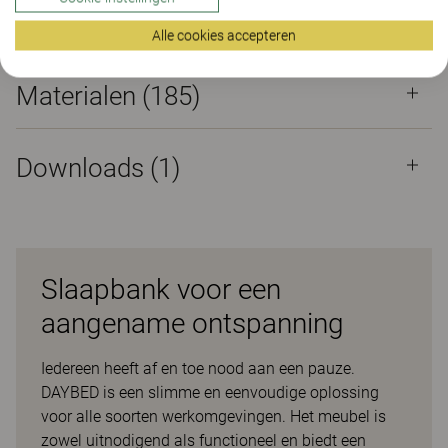
Eigenschappen
Alle cookies accepteren
Materialen
(185)
Downloads (
1
)
Slaapbank voor een
aangename ontspanning
Iedereen heeft af en toe nood aan een pauze.
DAYBED is een slimme en eenvoudige oplossing
voor alle soorten werkomgevingen. Het meubel is
zowel uitnodigend als functioneel en biedt een