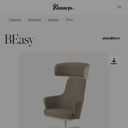
Producten
Zitmeubilair
Zitbanken
BEasy
?
?
BEasy