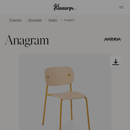
Producten
Zitmeubilair
Stoelen
Anagram
?
?
Anagram