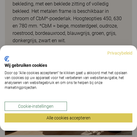
bekleding, met een beklede zitting of volledig
bekleed. Het metalen frame is beschikbaar in
chroom of CbM*-poederlak. Hoogteopties 450, 630
en 780 mm. *CbM = beige, mosterdgeel, oudroze,
roestrood, bordeauxrood, blauwgrijs, groen, grijs,
donkergrijs, zwart en wit.
Privacybeleid
Projecten
Wij gebruiken cookies
Door op “Alle cookies accepteren” te klikken gaat u akkoord met het opslaan
van cookies op uw apparaat voor het verbeteren van websitenavigatie, het
analyseren van websitegebruik en om ons te helpen bij onze
marketingprojecten.
Cookie-instellingen
Alle cookies accepteren