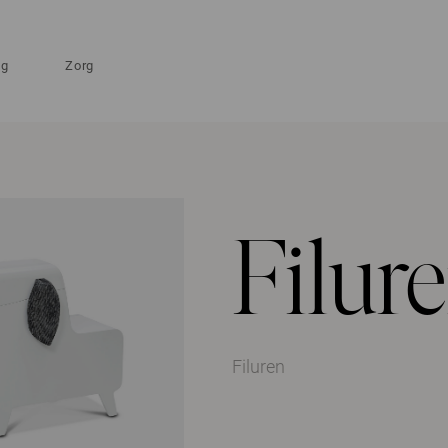
ng
Zorg
Filur
Filuren