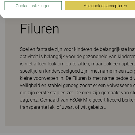
Cookie-instellingen
Alle cookies accepteren
Filuren
Spel en fantasie zijn voor kinderen de belangrijkste in
activiteit is belangrijk voor de gezondheid van kindere
is niet alleen leuk om op te zitten, maar ook een opber
speeltijd en kinderspeelgoed zijn, met name in een z
kleine voorwerpen in. De Filuren is met name bedoeld v
veiligheid en stabiel genoeg zodat er een volwassene o
die zijn eerste stapjes zet. De oren zijn gemaakt van s
Jag, enz. Gemaakt van FSC® Mix-gecertificeerd berken
transparante lak, of zwart of wit gebeitst.