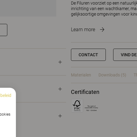
De Filuren voorziet op een natuurlij
inrichting van een wachtkamer, maa
gelijksoortige omgevingen voor kin
Learn more
CONTACT
VIND D
Materialen
Downloads (5)
T
Certificaten
beleid
cookies