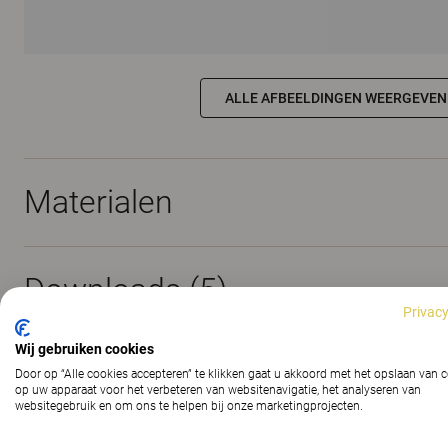
ALLE AFBEELDINGEN WEERGEVEN
Materialen
Downloads (
5
)
Privacy
Wij gebruiken cookies
The Better Effect Index (2,07)
Door op “Alle cookies accepteren” te klikken gaat u akkoord met het opslaan van 
op uw apparaat voor het verbeteren van websitenavigatie, het analyseren van
websitegebruik en om ons te helpen bij onze marketingprojecten.