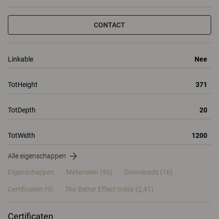
CONTACT
Linkable
Nee
TotHeight
371
TotDepth
20
TotWidth
1200
Alle eigenschappen
Eigenschappen
Materialen
(96)
Downloads (16)
Certificaten (
9
)
The Better Effect Index (2,41)
Certificaten