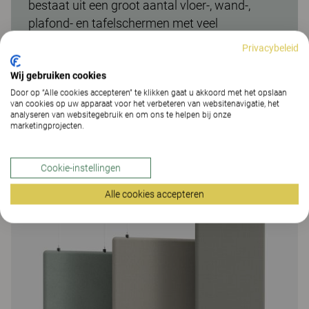
bestaat uit een groot aantal vloer-, wand-,
plafond- en tafelschermen met veel
keuzemogelijkheden in afmetingen, kleur en
Privacybeleid
vorm.
Wij gebruiken cookies
Door op “Alle cookies accepteren” te klikken gaat u akkoord met het opslaan
van cookies op uw apparaat voor het verbeteren van websitenavigatie, het
analyseren van websitegebruik en om ons te helpen bij onze
marketingprojecten.
Meer van de familie
Cookie-instellingen
Alle cookies accepteren