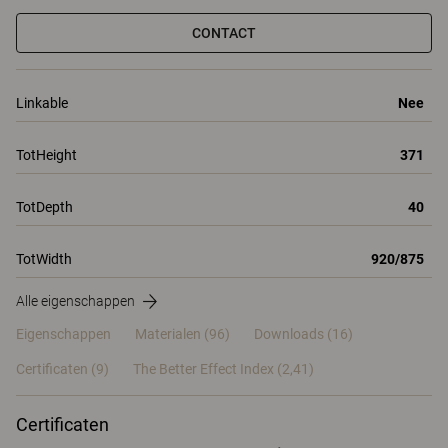
CONTACT
Linkable
Nee
TotHeight
371
TotDepth
40
TotWidth
920/875
Alle eigenschappen
Eigenschappen
Materialen
(96)
Downloads (16)
Certificaten (
9
)
The Better Effect Index (2,41)
Certificaten