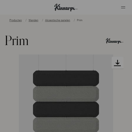
Producten
Wanden
Akoestische panelen
Prim
?
?
Prim