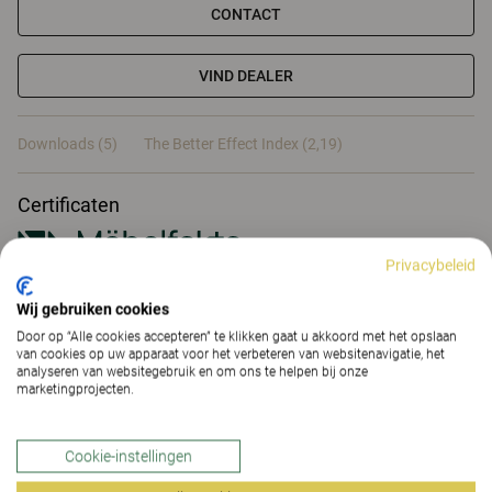
CONTACT
VIND DEALER
Downloads (5)
The Better Effect Index (2,19)
Certificaten
Privacybeleid
Wij gebruiken cookies
Downloads (
5
)
Door op “Alle cookies accepteren” te klikken gaat u akkoord met het opslaan
van cookies op uw apparaat voor het verbeteren van websitenavigatie, het
analyseren van websitegebruik en om ons te helpen bij onze
The Better Effect Index (2,19)
marketingprojecten.
Cookie-instellingen