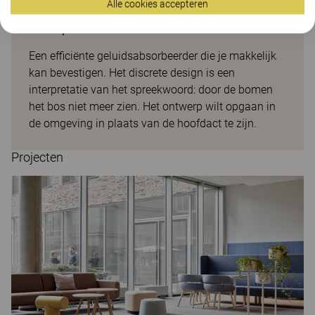
Alle cookies accepteren
Deep Forest
Een efficiënte geluidsabsorbeerder die je makkelijk
kan bevestigen. Het discrete design is een
interpretatie van het spreekwoord: door de bomen
het bos niet meer zien. Het ontwerp wilt opgaan in
de omgeving in plaats van de hoofdact te zijn.
Projecten