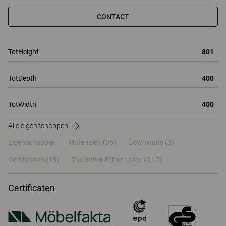
CONTACT
TotHeight
801
TotDepth
400
TotWidth
400
Alle eigenschappen
Eigenschappen
Materialen
(35)
Downloads (3)
Certificaten (
15
)
The Better Effect Index (2,17)
Certificaten