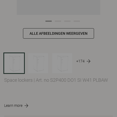
ALLE AFBEELDINGEN WEERGEVEN
+174
Space lockers
|
Art. no S2P400 DO1 SI W41 PLBAW
Learn more