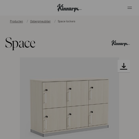
Producten
Opbergmeubilair
Space lockers
?
?
Space