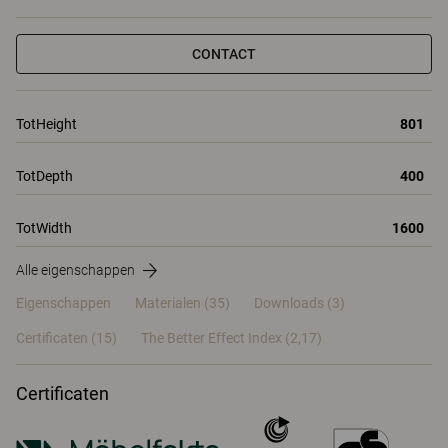
CONTACT
TotHeight
801
TotDepth
400
TotWidth
1600
Alle eigenschappen
Eigenschappen
Materialen
(35)
Downloads (3)
Certificaten (
15
)
The Better Effect Index (2,17)
Certificaten