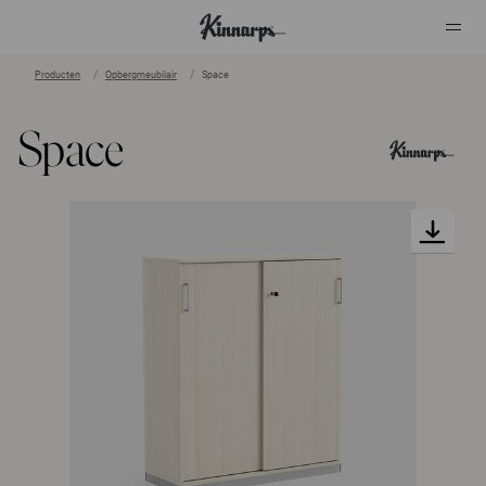
Producten
Opbergmeubilair
Space
?
?
Space