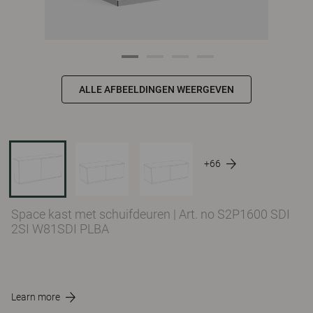
ALLE AFBEELDINGEN WEERGEVEN
+66
Space kast met schuifdeuren
|
Art. no S2P1600 SDI
2SI W81SDI PLBA
Learn more