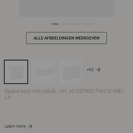
ALLE AFBEELDINGEN WEERGEVEN
+62
Space kast met rolluik
|
Art. no S2P800 TAH SI W81
LA
Learn more