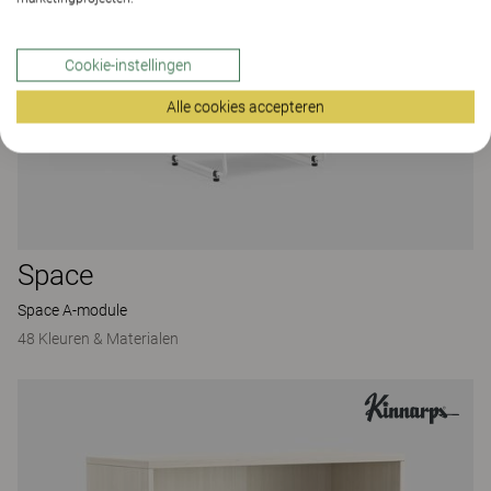
Cookie-instellingen
Alle cookies accepteren
Space
Space A-module
48 Kleuren & Materialen