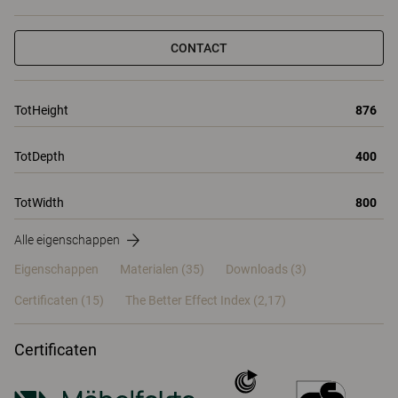
CONTACT
TotHeight
876
TotDepth
400
TotWidth
800
Alle eigenschappen
Eigenschappen
Materialen
(35)
Downloads (3)
Certificaten (
15
)
The Better Effect Index (2,17)
Certificaten