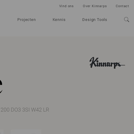
Vind ons
Over Kinnarps
Contact
Projecten
Kennis
Design Tools
e
1200 DO3 3SI W42 LR