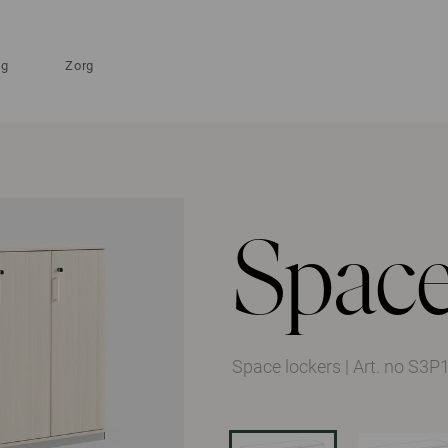
ng
Zorg
Spac
Space lockers
|
Art. no S3P