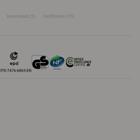
Downloads (3)
Certificaten (
15
)
EPD-7476-6865-EN