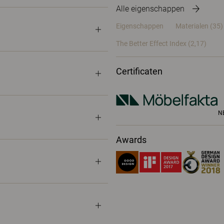
Alle eigenschappen
Eigenschappen
Materialen
(35)
The Better Effect Index (2,17)
Certificaten
N
Awards