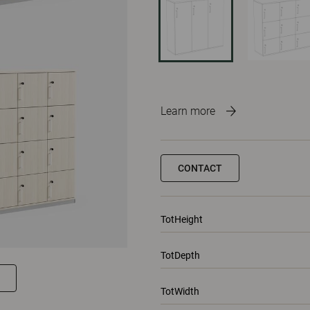
Learn more
CONTACT
TotHeight
TotDepth
TotWidth