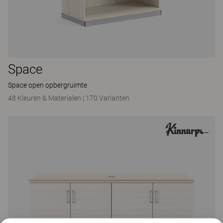
Space
Space open opbergruimte
48 Kleuren & Materialen
|
170 Varianten