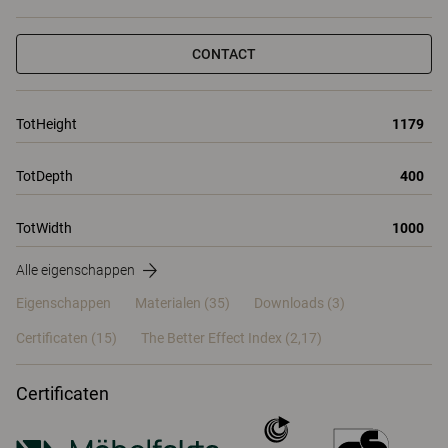
CONTACT
TotHeight
1179
TotDepth
400
TotWidth
1000
Alle eigenschappen
Eigenschappen
Materialen
(35)
Downloads (3)
Certificaten (
15
)
The Better Effect Index (2,17)
Certificaten