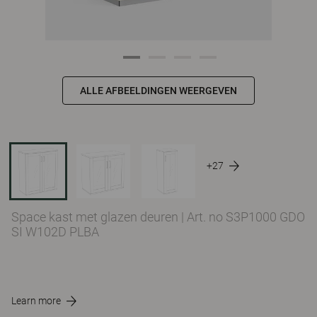
ALLE AFBEELDINGEN WEERGEVEN
+27
Space kast met glazen deuren
|
Art. no S3P1000 GDO
SI W102D PLBA
Learn more