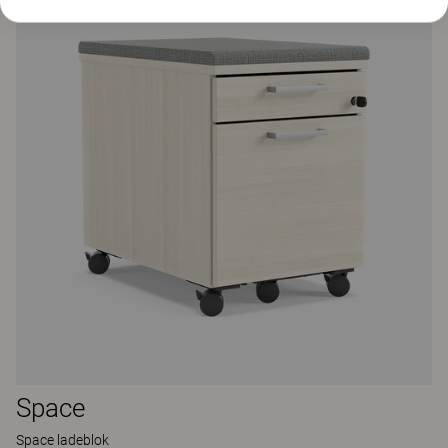
Space
Space ladeblok