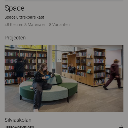
Space
Space uittrekbare kast
48 Kleuren & Materialen
|
8 Varianten
Projecten
Silviaskolan
LEEROMGEVINGEN