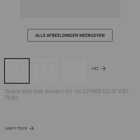
ALLE AFBEELDINGEN WEERGEVEN
+92
Space kast met deuren
|
Art. no S2P800 DO SI W81
PLBA
Learn more