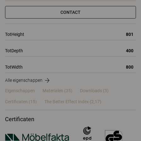
CONTACT
TotHeight
801
TotDepth
400
TotWidth
800
Alle eigenschappen
Eigenschappen
Materialen
(35)
Downloads (3)
Certificaten (
15
)
The Better Effect Index (2,17)
Certificaten