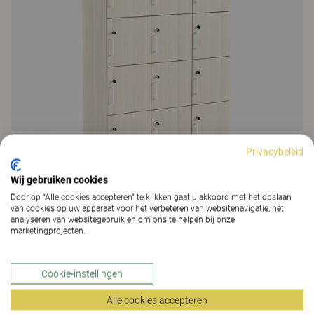
Privacybeleid
Wij gebruiken cookies
Door op “Alle cookies accepteren” te klikken gaat u akkoord met het opslaan
van cookies op uw apparaat voor het verbeteren van websitenavigatie, het
analyseren van websitegebruik en om ons te helpen bij onze
Space
marketingprojecten.
Space lockers
48 Kleuren & Materialen
|
177 Varianten
Cookie-instellingen
Alle cookies accepteren