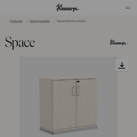
Producten
Opbergmeubilair
Spacecabinetswithdoor
?
?
Space