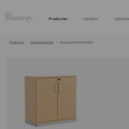
?
?
Producten
Kantoor
Opleidi
Producten
Opbergmeubilair
Spacecabinetswithdoor