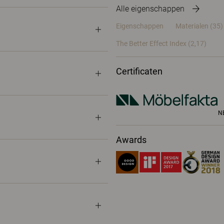
Alle eigenschappen
Eigenschappen
Materialen
(35)
The Better Effect Index (2,17)
Certificaten
N
Awards