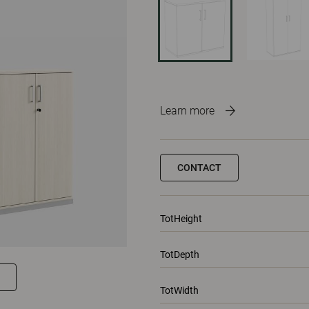
Learn more
CONTACT
TotHeight
TotDepth
TotWidth