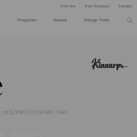
Vind ons
Over Kinnarps
Contact
Projecten
Kennis
Design Tools
e
t. no S2P800 DO SI W81 LAW