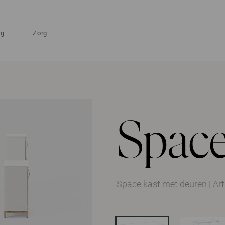
ng
Zorg
Spac
Space kast met deuren
|
Ar