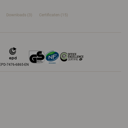
Downloads (3)
Certificaten (
15
)
EPD-7476-6865-EN