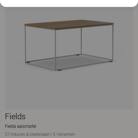
Fields
Fields salontafel
27 Kleuren & Materialen
|
5 Varianten