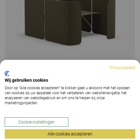
Privacybeleid
Wij gebruiken cookies
Door op “Alle cookies accepteren” te klikken gaat u akkoord met het opslaan
Fields
van cookies op uw apparaat voor het verbeteren van websitenavigatie, het
analyseren van websitegebruik en om ons te helpen bij onze
Fields Co-creation, afgeschermde vergaderruimte
marketingprojecten.
227 Kleuren & Materialen
|
3 Varianten
Cookie-instellingen
Alle cookies accepteren