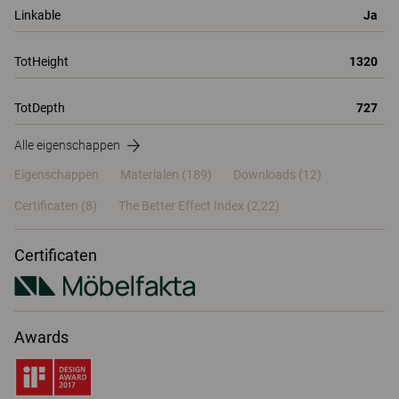
Linkable
Ja
TotHeight
1320
TotDepth
727
Alle eigenschappen
Eigenschappen
Materialen
(189)
Downloads (12)
Certificaten (
8
)
The Better Effect Index (2,22)
Certificaten
Awards