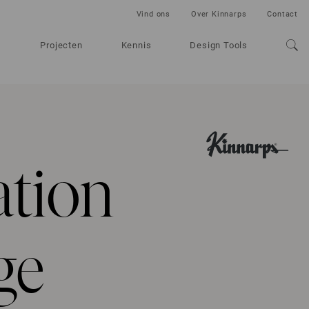
Vind ons
Over Kinnarps
Contact
Projecten
Kennis
Design Tools
tion
ge