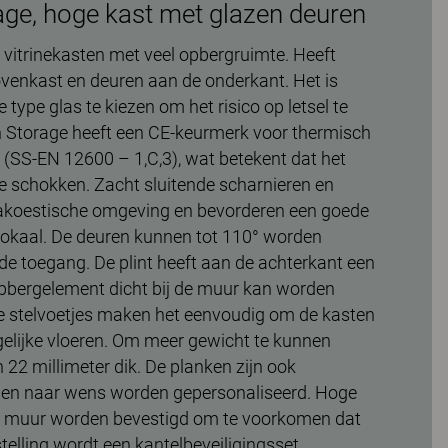
age, hoge kast met glazen deuren
 vitrinekasten met veel opbergruimte. Heeft
ovenkast en deuren aan de onderkant. Het is
e type glas te kiezen om het risico op letsel te
 Storage heeft een CE-keurmerk voor thermisch
 (SS-EN 12600 – 1,C,3), wat betekent dat het
e schokken. Zacht sluitende scharnieren en
 akoestische omgeving en bevorderen een goede
slokaal. De deuren kunnen tot 110° worden
e toegang. De plint heeft aan de achterkant een
opbergelement dicht bij de muur kan worden
e stelvoetjes maken het eenvoudig om de kasten
elijke vloeren. Om meer gewicht te kunnen
n 22 millimeter dik. De planken zijn ook
nen naar wens worden gepersonaliseerd. Hoge
 muur worden bevestigd om te voorkomen dat
stelling wordt een kantelbeveiligingsset