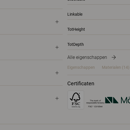
Linkable
TotHeight
TotDepth
Alle eigenschappen
Eigenschappen
Materialen
(14)
Certificaten