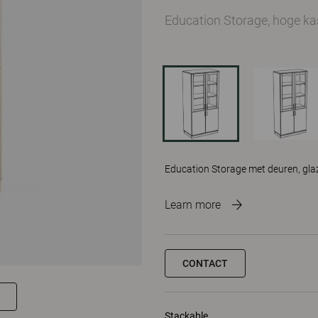
Education Storage, hoge ka
Education Storage met deuren, glaz
Learn more
CONTACT
Stackable