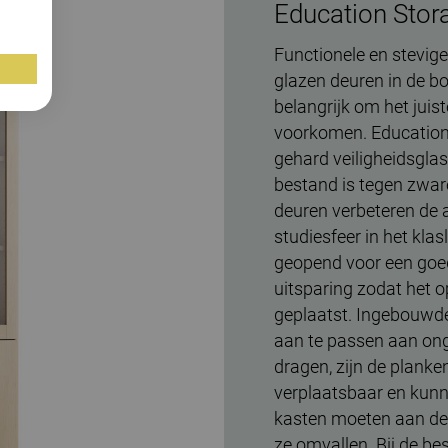
Education Stor
Functionele en stevige
glazen deuren in de b
belangrijk om het juist
voorkomen. Education
gehard veiligheidsglas
bestand is tegen zwar
deuren verbeteren de
studiesfeer in het kla
geopend voor een goed
uitsparing zodat het 
geplaatst. Ingebouwd
aan te passen aan ong
dragen, zijn de planke
verplaatsbaar en kun
kasten moeten aan de
ze omvallen. Bij de be