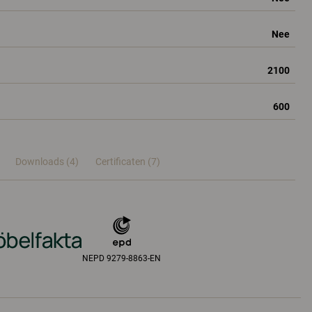
Nee
2100
600
Downloads (4)
Certificaten (
7
)
NEPD 9279-8863-EN