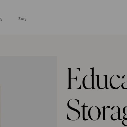
ng
Zorg
Educa
Stora