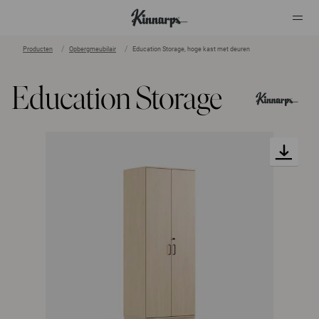
Producten
Opbergmeubilair
Education Storage, hoge kast met deuren
?
?
Education Storage