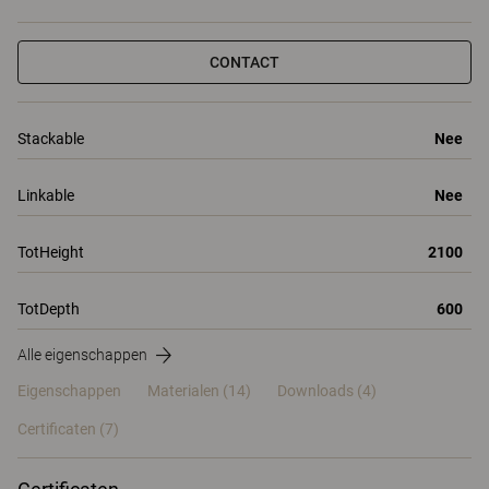
CONTACT
Stackable
Nee
Linkable
Nee
TotHeight
2100
TotDepth
600
Alle eigenschappen
Eigenschappen
Materialen
(14)
Downloads (4)
Certificaten (
7
)