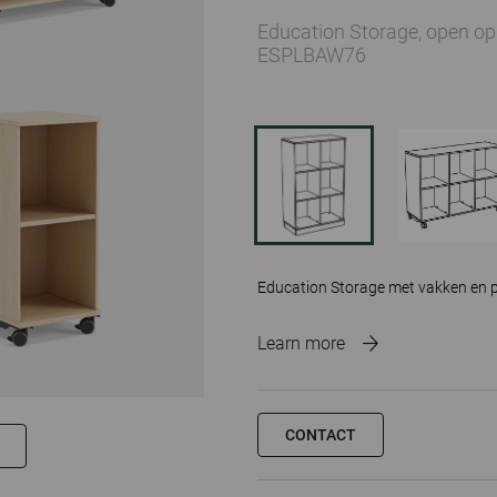
Education Storage, open o
ESPLBAW76
Education Storage met vakken en pl
Learn more
CONTACT