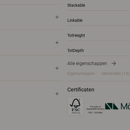
Stackable
Linkable
TotHeight
TotDepth
Alle eigenschappen
Eigenschappen
Materialen
(14)
Certificaten