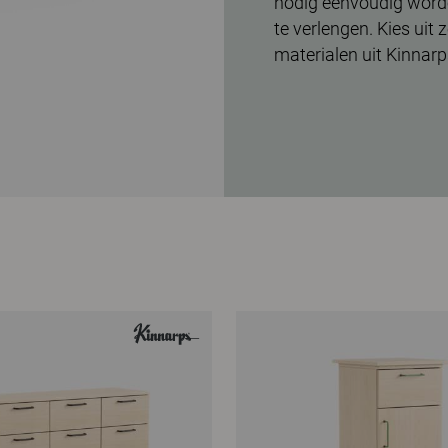
nodig eenvoudig word
te verlengen. Kies uit
materialen uit Kinnarp