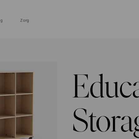
ng
Zorg
Educa
Stora