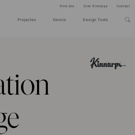
Vind ons
Over Kinnarps
Contact
Projecten
Kennis
Design Tools
tion
ge