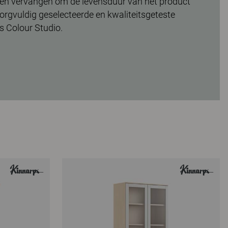
en vervangen om de levensduur van het product
 zorgvuldig geselecteerde en kwaliteitsgeteste
s Colour Studio.