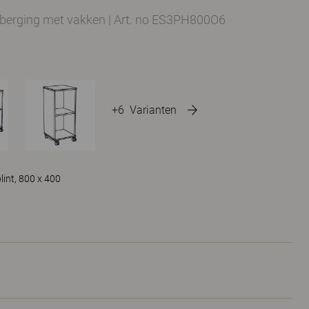
pberging met vakken
|
Art. no ES3PH800O6
+6
Varianten
int, 800 x 400