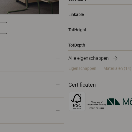
Linkable
TotHeight
TotDepth
Alle eigenschappen
Eigenschappen
Materialen
(14)
Certificaten