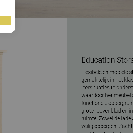
Education Stor
Flexibele en mobiele 
gemakkelijk in het kl
leersituaties te onder
waardoor het meubel sta
functionele opbergrui
groter bovenblad en in
ruimte. Zowel de lade 
veilig opbergen. Zacht 