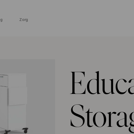
ng
Zorg
Educa
Stora