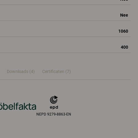
Nee
1060
400
Downloads (4)
Certificaten (
7
)
NEPD 9279-8863-EN