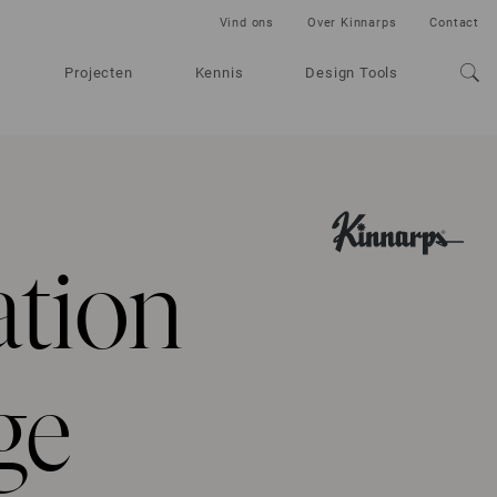
Vind ons
Over Kinnarps
Contact
Projecten
Kennis
Design Tools
tion
ge