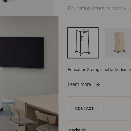
Education Storage, caddy
|
Education Storage met lade, deur e
Learn more
CONTACT
Stackable