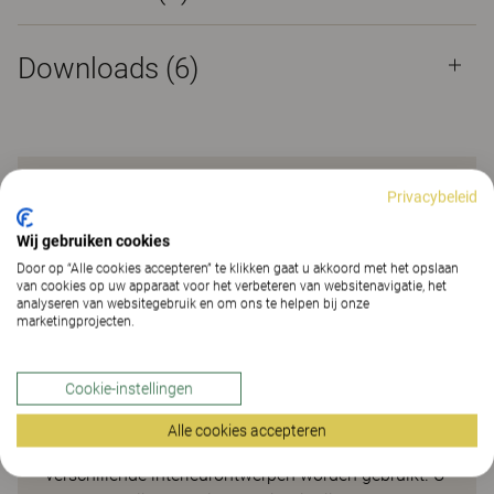
Downloads (
6
)
Plantenbak voor levendige
Privacybeleid
oplossingen
Wij gebruiken cookies
Door op “Alle cookies accepteren” te klikken gaat u akkoord met het opslaan
van cookies op uw apparaat voor het verbeteren van websitenavigatie, het
Een goed ontworpen plantenbak en ruimteverdeler
analyseren van websitegebruik en om ons te helpen bij onze
waarmee u eenvoudig flexibele, duurzame
marketingprojecten.
oplossingen kunt creëren en die bijdraagt aan een
gezonde werkomgeving. Hij zorgt voor inspiratie,
Cookie-instellingen
speelsheid en een levendige binnenomgeving. Een
flexibele en aangename oplossing die perfect in
Alle cookies accepteren
kantoren past. Dezelfde plantenhouder kan in veel
verschillende interieurontwerpen worden gebruikt. U