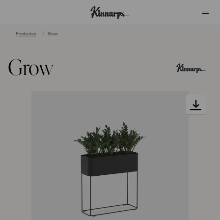
Producten
Grow
?
?
Grow