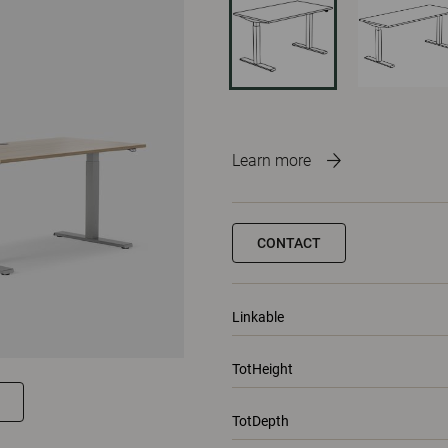
Learn more
CONTACT
Linkable
TotHeight
TotDepth