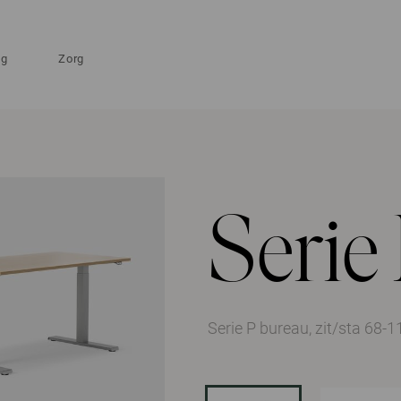
ng
Zorg
Serie
Serie P bureau, zit/sta 68-