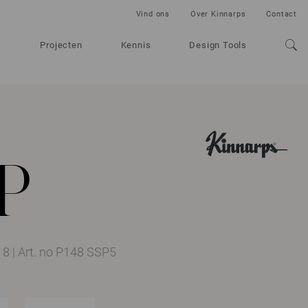
Vind ons
Over Kinnarps
Contact
Projecten
Kennis
Design Tools
 P
118
|
Art. no P148 SSP5