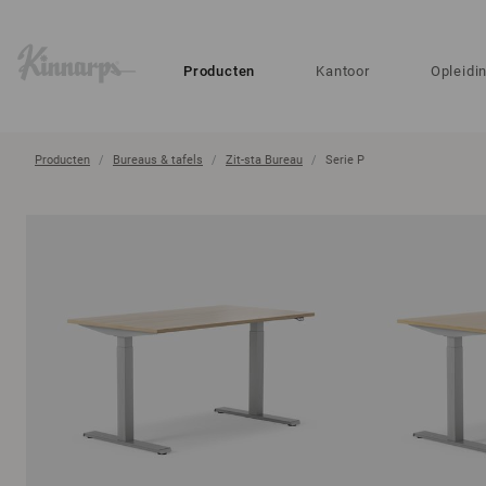
?
?
Producten
Kantoor
Opleidi
Producten
Bureaus & tafels
Zit-sta Bureau
Serie P