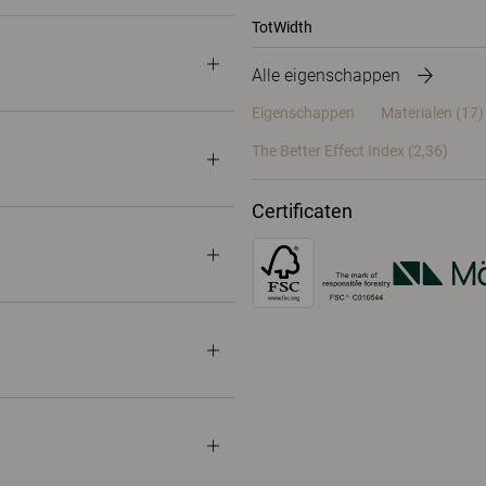
TotWidth
Alle eigenschappen
Eigenschappen
Materialen
(17)
The Better Effect Index (2,36)
Certificaten