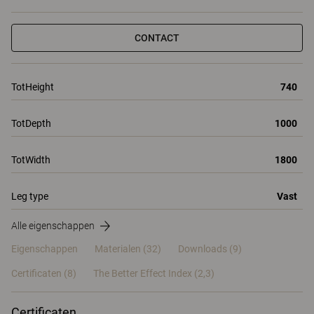
CONTACT
TotHeight
740
TotDepth
1000
TotWidth
1800
Leg type
Vast
Alle eigenschappen
Eigenschappen
Materialen
(32)
Downloads (9)
Certificaten (
8
)
The Better Effect Index (2,3)
Certificaten