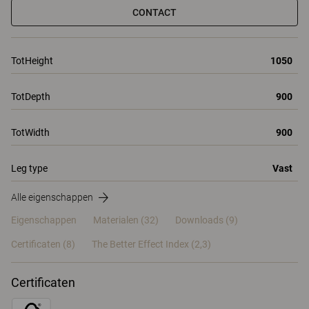
CONTACT
TotHeight
1050
TotDepth
900
TotWidth
900
Leg type
Vast
Alle eigenschappen
Eigenschappen
Materialen
(32)
Downloads (9)
Certificaten (
8
)
The Better Effect Index (2,3)
Certificaten