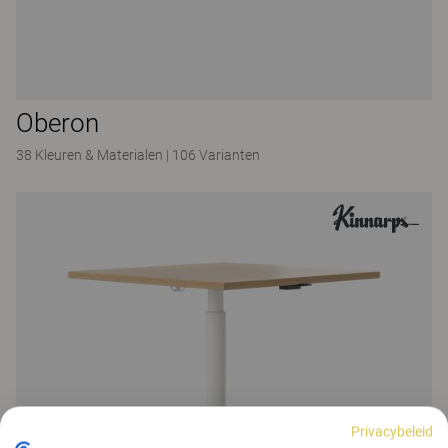
Oberon
38 Kleuren & Materialen
|
106 Varianten
Privacybeleid