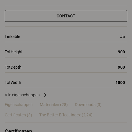
CONTACT
Linkable
Ja
TotHeight
900
TotDepth
900
TotWidth
1800
Alle eigenschappen
Eigenschappen
Materialen
(28)
Downloads (3)
Certificaten (
3
)
The Better Effect Index (2,24)
Certificaten