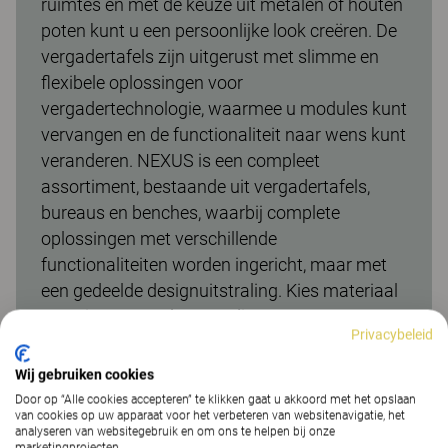
ruimtes en met de keuze uit metalen of houten
poten kunt u een persoonlijke look creëren. De
vergadertafels zijn uitgerust met slimme en
flexibele oplossingen voor
vergadertechnologie, waarmee u modules kunt
vervangen en de functionaliteit naar wens kunt
veranderen. NEXUS is een compleet
assortiment, bestaande uit vergadertafels,
bureaus en benches, waarbij complete
oplossingen met verschillende
functionaliteiten worden ingericht, maar met
een gedeelde designuitstraling. Kies materiaal
van Kinnarps Colour Studio.
Privacybeleid
Wij gebruiken cookies
Door op “Alle cookies accepteren” te klikken gaat u akkoord met het opslaan
van cookies op uw apparaat voor het verbeteren van websitenavigatie, het
Meer van de familie
analyseren van websitegebruik en om ons te helpen bij onze
marketingprojecten.