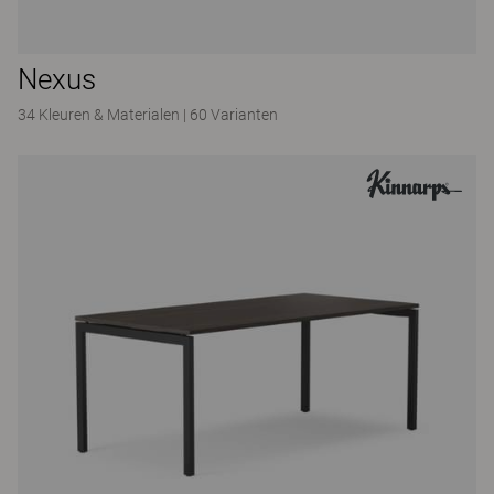
Nexus
34 Kleuren & Materialen
|
60 Varianten