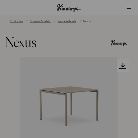
Producten
Bureaus & tafels
Vergadertafels
Nexus
?
?
Nexus