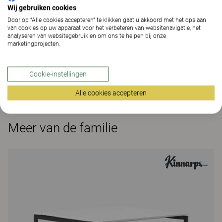
Wij gebruiken cookies
vervangen en de functionaliteit naar wens kunt
Door op “Alle cookies accepteren” te klikken gaat u akkoord met het opslaan
veranderen. NEXUS is een compleet assortiment,
van cookies op uw apparaat voor het verbeteren van websitenavigatie, het
bestaande uit vergadertafels, bureaus en benches,
analyseren van websitegebruik en om ons te helpen bij onze
marketingprojecten.
waarbij complete oplossingen met verschillende
functionaliteiten worden ingericht, maar met een
gedeelde designuitstraling. Kies materiaal van
Cookie-instellingen
Kinnarps Colour Studio.
Alle cookies accepteren
Meer van de familie