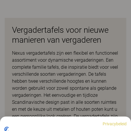
Vergadertafels voor nieuwe
manieren van vergaderen
Nexus vergadertafels zijn een flexibel en functioneel
assortiment voor dynamische vergaderingen. Een
complete familie tafels, die inspiratie biedt voor veel
verschillende soorten vergaderingen. De tafels
hebben twee verschillende hoogtes en kunnen
worden gebruikt voor zowel spontane als geplande
vergaderingen. Het eenvoudige en tijdloze
Scandinavische design past in alle soorten ruimtes
en met de keuze uit metalen of houten poten kunt u
een persoonlijke look creëren. De vergadertafels zijn
uitgerust met slimme en flexibele oplossingen voor
Privacybeleid
vergadertechnologie, waarmee u modules kunt