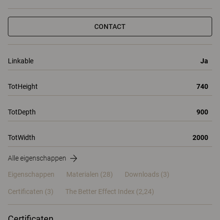
CONTACT
Linkable
Ja
TotHeight
740
TotDepth
900
TotWidth
2000
Alle eigenschappen
Eigenschappen
Materialen
(28)
Downloads (3)
Certificaten (
3
)
The Better Effect Index (2,24)
Certificaten