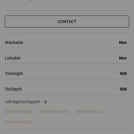
CONTACT
Stackable
Nee
Linkable
Nee
TotHeight
900
TotDepth
900
Alle eigenschappen
Eigenschappen
Materialen
(15)
Downloads (6)
Certificaten (
4
)