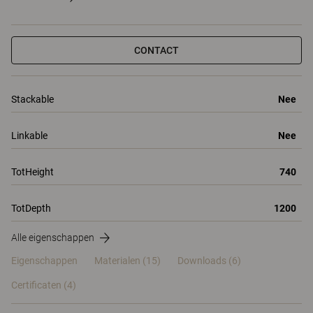
CONTACT
Stackable
Nee
Linkable
Nee
TotHeight
740
TotDepth
1200
Alle eigenschappen
Eigenschappen
Materialen
(15)
Downloads (6)
Certificaten (
4
)