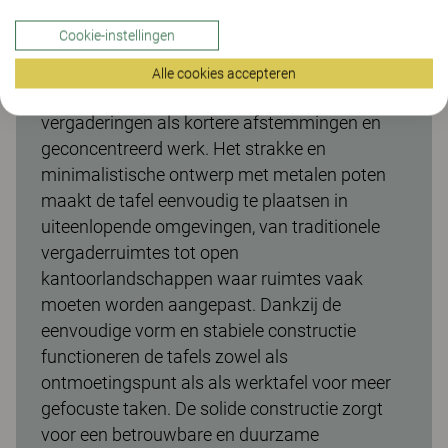
Make vergadertafel, vaste hoogte 74
Cookie-instellingen
De Make vergadertafel met een hoogte van
740 mm biedt een comfortabele werkhoogte
Alle cookies accepteren
die geschikt is voor zowel langere
vergaderingen als kortere afstemmingen en
geconcentreerd werk. Het strakke en
minimalistische ontwerp met metalen poten
maakt de tafel eenvoudig te plaatsen in
uiteenlopende omgevingen, van traditionele
vergaderruimtes tot open
kantoorlandschappen waar ruimtes vaak
moeten worden aangepast. Dankzij de
eenvoudige vorm en stabiele constructie
functioneren de tafels zowel als
ontmoetingspunt als als werktafel voor meer
gefocuste taken. De solide constructie zorgt
voor een betrouwbare en duurzame