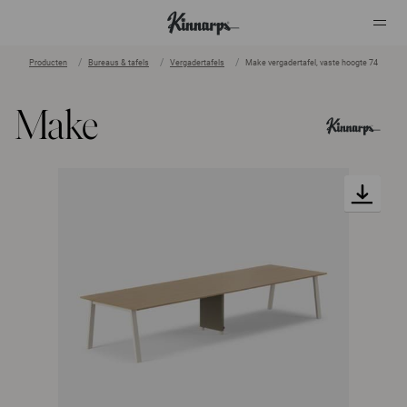
Producten
Bureaus & tafels
Vergadertafels
Make vergadertafel, vaste hoogte 74
?
?
Make