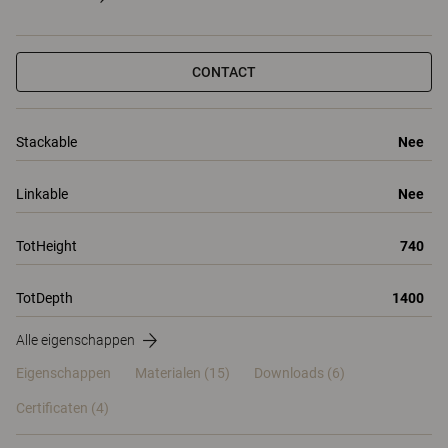
CONTACT
Stackable
Nee
Linkable
Nee
TotHeight
740
TotDepth
1400
Alle eigenschappen
Eigenschappen
Materialen
(15)
Downloads (6)
Certificaten (
4
)