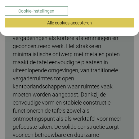
Make vergadertafel, vaste hoogte 74
Cookie-instellingen
De Make vergadertafel met een hoogte van
740 mm biedt een comfortabele werkhoogte
Alle cookies accepteren
die geschikt is voor zowel langere
vergaderingen als kortere afstemmingen en
geconcentreerd werk. Het strakke en
minimalistische ontwerp met metalen poten
maakt de tafel eenvoudig te plaatsen in
uiteenlopende omgevingen, van traditionele
vergaderruimtes tot open
kantoorlandschappen waar ruimtes vaak
moeten worden aangepast. Dankzij de
eenvoudige vorm en stabiele constructie
functioneren de tafels zowel als
ontmoetingspunt als als werktafel voor meer
gefocuste taken. De solide constructie zorgt
voor een betrouwbare en duurzame