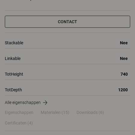
CONTACT
Stackable
Nee
Linkable
Nee
TotHeight
740
TotDepth
1200
Alle eigenschappen
Eigenschappen
Materialen
(15)
Downloads (6)
Certificaten (
4
)