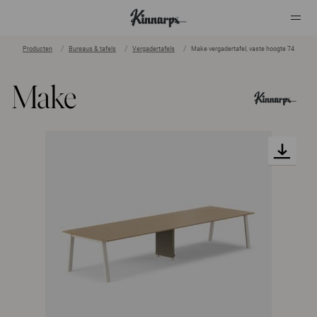
Producten
Bureaus & tafels
Vergadertafels
Make vergadertafel, vaste hoogte 74
?
?
Make