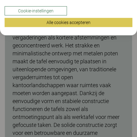
Make vergadertafel, vaste hoogte 74
Cookie-instellingen
De Make vergadertafel met een hoogte van
740 mm biedt een comfortabele werkhoogte
Alle cookies accepteren
die geschikt is voor zowel langere
vergaderingen als kortere afstemmingen en
geconcentreerd werk. Het strakke en
minimalistische ontwerp met metalen poten
maakt de tafel eenvoudig te plaatsen in
uiteenlopende omgevingen, van traditionele
vergaderruimtes tot open
kantoorlandschappen waar ruimtes vaak
moeten worden aangepast. Dankzij de
eenvoudige vorm en stabiele constructie
functioneren de tafels zowel als
ontmoetingspunt als als werktafel voor meer
gefocuste taken. De solide constructie zorgt
voor een betrouwbare en duurzame