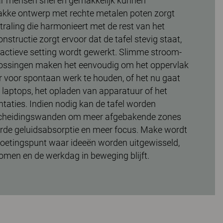
ar mensen snel en gemakkelijk kunnen
kke ontwerp met rechte metalen poten zorgt
raling die harmonieert met de rest van het
constructie zorgt ervoor dat de tafel stevig staat,
 actieve setting wordt gewerkt. Slimme stroom-
lossingen maken het eenvoudig om het oppervlak
r voor spontaan werk te houden, of het nu gaat
 laptops, het opladen van apparatuur of het
taties. Indien nodig kan de tafel worden
scheidingswanden om meer afgebakende zones
erde geluidsabsorptie en meer focus. Make wordt
moetingspunt waar ideeën worden uitgewisseld,
men en de werkdag in beweging blijft.