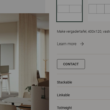
Make vergadertafel, 400x120, vas
Learn more
CONTACT
Stackable
Linkable
TotHeight