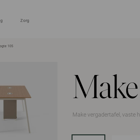
ng
Zorg
oogte 105
Make
Make vergadertafel, vaste 