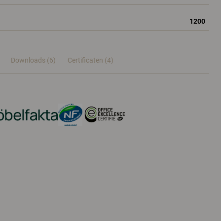
1200
Downloads (6)
Certificaten (
4
)