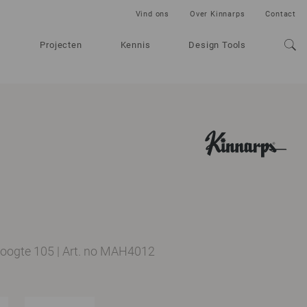
Vind ons
Over Kinnarps
Contact
Projecten
Kennis
Design Tools
hoogte 105
|
Art. no MAH4012