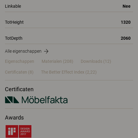
Linkable
Nee
TotHeight
1320
TotDepth
2060
Alle eigenschappen
Eigenschappen
Materialen
(208)
Downloads (12)
Certificaten (
8
)
The Better Effect Index (2,22)
Certificaten
Awards