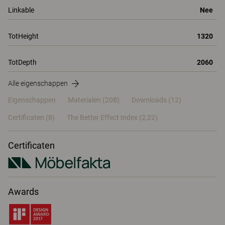
Linkable
Nee
TotHeight
1320
TotDepth
2060
Alle eigenschappen
Eigenschappen
Materialen
(208)
Downloads (12)
Certificaten (
8
)
The Better Effect Index (2,22)
Certificaten
Awards