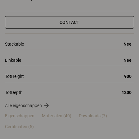
CONTACT
Stackable
Nee
Linkable
Nee
TotHeight
900
TotDepth
1200
Alle eigenschappen
Eigenschappen
Materialen
(40)
Downloads (7)
Certificaten (
5
)